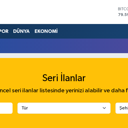
BITC
79.5
DOL
45,4
POR
DÜNYA
EKONOMİ
EUR
53,3
STER
61,6
G.AL
686
BİST
14.5
Seri İlanlar
el seri ilanlar listesinde yerinizi alabilir ve daha f