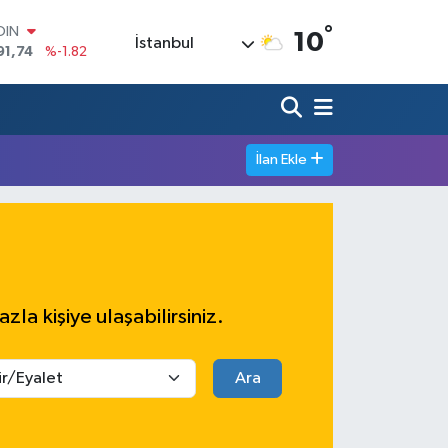
°
OIN
10
İstanbul
91,74
%-1.82
AR
3620
%0.02
O
8690
%0.19
LİN
İlan Ekle
0380
%0.18
TIN
2,09000
%0.19
100
98,00
%0
azla kişiye ulaşabilirsiniz.
Ara