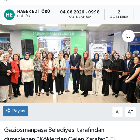
TEKNOLOJİ
HABER EDITÖRÜ
04.06.2026 - 09:18
2
EDITÖR
YAYINLANMA
GÖSTERIM
YAŞAM
Paylaş
-
+
A
A
Gaziosmanpaşa Belediyesi tarafından
düzenlenen “Köklerden Gelen Zarafet” El