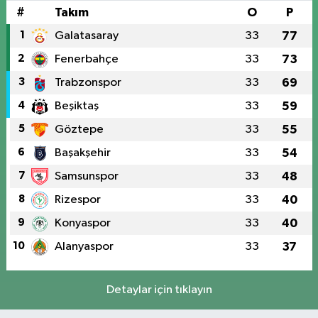
#
Takım
O
P
1
Galatasaray
33
77
2
Fenerbahçe
33
73
3
Trabzonspor
33
69
4
Beşiktaş
33
59
5
Göztepe
33
55
6
Başakşehir
33
54
7
Samsunspor
33
48
8
Rizespor
33
40
9
Konyaspor
33
40
10
Alanyaspor
33
37
Detaylar için tıklayın