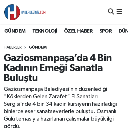
DÜNYA
Nöbetçi Eczaneler
GÜNDEM
TEKNOLOJİ
ÖZEL HABER
SPOR
DÜ
EĞİTİM
Hava Durumu
HABERLER
GÜNDEM
EKONOMİ
Namaz Vakitleri
Gaziosmanpaşa’da 4 Bin
GÜNDEM
Trafik Durumu
Kadının Emeği Sanatla
Buluştu
ÖZEL HABER
Süper Lig Puan Durumu ve Fikstür
Gaziosmanpaşa Belediyesi’nin düzenlediği
SAĞLIK
Tüm Manşetler
“Köklerden Gelen Zarafet” El Sanatları
Sergisi’nde 4 bin 34 kadın kursiyerin hazırladığı
SİYASET
Son Dakika Haberleri
binlerce eser sanatseverlerle buluştu. Osmanlı
Gülü temasıyla hazırlanan çalışmalar büyük ilgi
SPOR
Haber Arşivi
gördü.