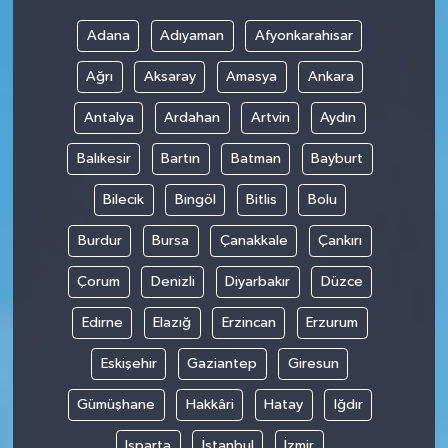
Adana
Adıyaman
Afyonkarahisar
Ağrı
Aksaray
Amasya
Ankara
Antalya
Ardahan
Artvin
Aydın
Balıkesir
Bartın
Batman
Bayburt
Bilecik
Bingöl
Bitlis
Bolu
Burdur
Bursa
Çanakkale
Çankırı
Çorum
Denizli
Diyarbakır
Düzce
Edirne
Elazığ
Erzincan
Erzurum
Eskişehir
Gaziantep
Giresun
Gümüşhane
Hakkâri
Hatay
Iğdır
Isparta
İstanbul
İzmir