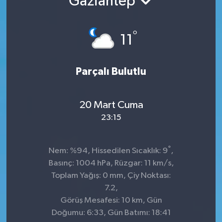
Gaziantep
TEKNOLOJİ
°
11
YAŞAM
Parçalı Bulutlu
20 Mart Cuma
23:15
°
Nem: %94, Hissedilen Sıcaklık: 9
,
Basınç: 1004 hPa, Rüzgar: 11 km/s,
Toplam Yağış: 0 mm, Çiy Noktası:
7.2,
Görüş Mesafesi: 10 km, Gün
Doğumu: 6:33, Gün Batımı: 18:41