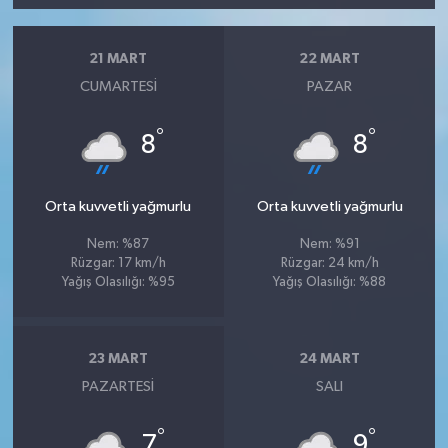
21 MART
22 MART
CUMARTESI
PAZAR
°
°
8
8
Orta kuvvetli yağmurlu
Orta kuvvetli yağmurlu
Nem: %87
Nem: %91
Rüzgar: 17 km/h
Rüzgar: 24 km/h
Yağış Olasılığı: %95
Yağış Olasılığı: %88
23 MART
24 MART
PAZARTESI
SALI
°
°
7
9