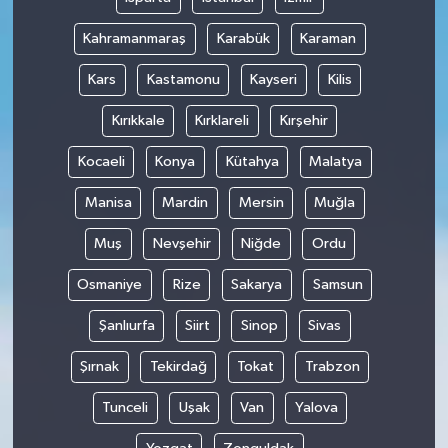
Kahramanmaraş
Karabük
Karaman
Kars
Kastamonu
Kayseri
Kilis
Kırıkkale
Kırklareli
Kırşehir
Kocaeli
Konya
Kütahya
Malatya
Manisa
Mardin
Mersin
Muğla
Muş
Nevşehir
Niğde
Ordu
Osmaniye
Rize
Sakarya
Samsun
Şanlıurfa
Siirt
Sinop
Sivas
Şırnak
Tekirdağ
Tokat
Trabzon
Tunceli
Uşak
Van
Yalova