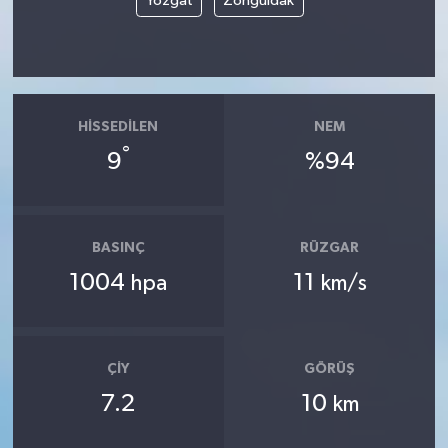
Yozgat
Zonguldak
HISSEDILEN
NEM
°
9
%94
BASINÇ
RÜZGAR
1004
11
hpa
km/s
ÇIY
GÖRÜŞ
7.2
10
km