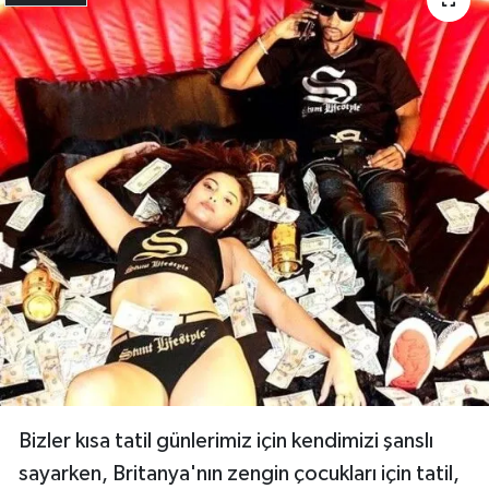
geri kalmıyorlar pek tabi. Instagram'da
zenginliklerini görgüsüzce paylaşan gençlerin
çılgın fotoğraflarını sizler için bir araya getirdik.
İşte zenginliğin tadını çıkartmak yerine, sosyal
medyada saçmalayıp, tadını kaçıran 35
paylaşım...
Paylaş
17 / 24