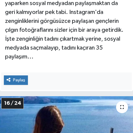
Bizler kısa tatil günlerimiz için kendimizi şanslı
sayarken, Britanya'nın zengin çocukları için tatil,
eğlence hiçbir zaman bitmiyor. Altlarında son
model arabalar, özel uçaklar... Gönülleri nereyi
isterse, istedikleri an oradalar. Ama bunu
yaparken sosyal medyadan paylaşmaktan da
geri kalmıyorlar pek tabi. Instagram'da
zenginliklerini görgüsüzce paylaşan gençlerin
çılgın fotoğraflarını sizler için bir araya getirdik.