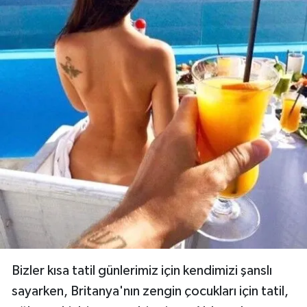
İşte zenginliğin tadını çıkartmak yerine, sosyal
medyada saçmalayıp, tadını kaçıran 35
paylaşım...
Paylaş
16 / 24