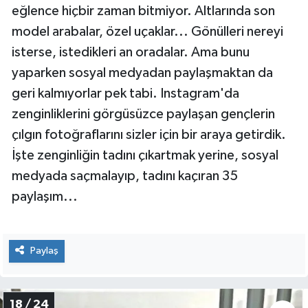
Bizler kısa tatil günlerimiz için kendimizi şanslı
sayarken, Britanya'nın zengin çocukları için tatil,
eğlence hiçbir zaman bitmiyor. Altlarında son
model arabalar, özel uçaklar... Gönülleri nereyi
isterse, istedikleri an oradalar. Ama bunu