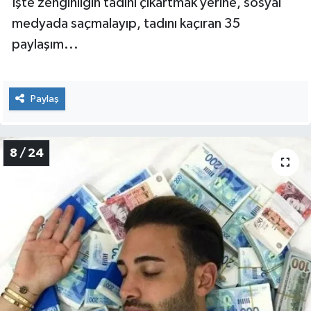
İşte zenginliğin tadını çıkartmak yerine, sosyal
medyada saçmalayıp, tadını kaçıran 35
paylaşım...
Paylaş
8 / 24