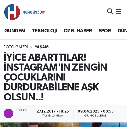
DÜNYA
Nöbetçi Eczaneler
GÜNDEM
TEKNOLOJİ
ÖZEL HABER
SPOR
DÜ
EĞİTİM
Hava Durumu
FOTO GALERI
YAŞAM
EKONOMİ
Namaz Vakitleri
İYİCE ABARTTILAR!
GÜNDEM
Trafik Durumu
İNSTAGRAM'IN ZENGİN
ÇOCUKLARINI
ÖZEL HABER
Süper Lig Puan Durumu ve Fikstür
DURDURABİLENE AŞK
SAĞLIK
Tüm Manşetler
OLSUN..!
SİYASET
Son Dakika Haberleri
EDITÖR
27.12.2017 - 18:25
09.04.2025 - 00:55
YAYINLANMA
GÜNCELLEME
GÖ
SPOR
Haber Arşivi