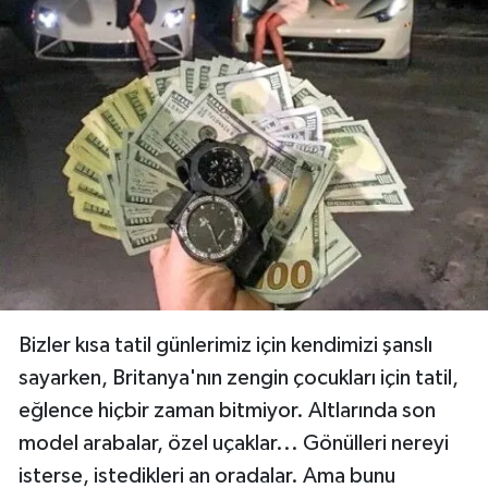
medyada saçmalayıp, tadını kaçıran 35
paylaşım...
Paylaş
12 / 24