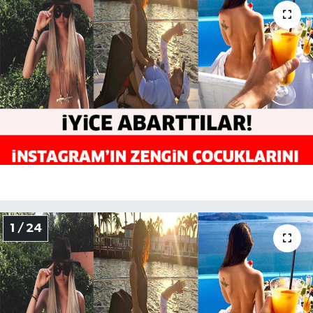
TEKNOLOJİ
YAŞAM
1 / 24