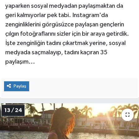
Bizler kısa tatil günlerimiz için kendimizi şanslı
sayarken, Britanya'nın zengin çocukları için tatil,
eğlence hiçbir zaman bitmiyor. Altlarında son
model arabalar, özel uçaklar... Gönülleri nereyi
isterse, istedikleri an oradalar. Ama bunu
yaparken sosyal medyadan paylaşmaktan da
geri kalmıyorlar pek tabi. Instagram'da
zenginliklerini görgüsüzce paylaşan gençlerin