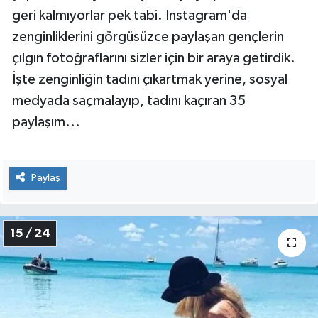
Bizler kısa tatil günlerimiz için kendimizi şanslı
sayarken, Britanya'nın zengin çocukları için tatil,
eğlence hiçbir zaman bitmiyor. Altlarında son
model arabalar, özel uçaklar... Gönülleri nereyi
isterse, istedikleri an oradalar. Ama bunu
yaparken sosyal medyadan paylaşmaktan da
geri kalmıyorlar pek tabi. Instagram'da
zenginliklerini görgüsüzce paylaşan gençlerin
çılgın fotoğraflarını sizler için bir araya getirdik.