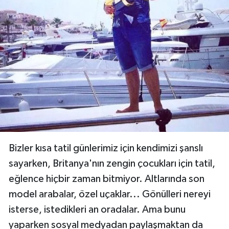
medyada saçmalayıp, tadını kaçıran 35
paylaşım...
Paylaş
14 / 24