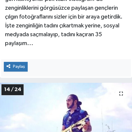
Bizler kısa tatil günlerimiz için kendimizi şanslı
sayarken, Britanya'nın zengin çocukları için tatil,
eğlence hiçbir zaman bitmiyor. Altlarında son
model arabalar, özel uçaklar... Gönülleri nereyi
isterse, istedikleri an oradalar. Ama bunu
yaparken sosyal medyadan paylaşmaktan da
geri kalmıyorlar pek tabi. Instagram'da
zenginliklerini görgüsüzce paylaşan gençlerin
çılgın fotoğraflarını sizler için bir araya getirdik.
İşte zenginliğin tadını çıkartmak yerine, sosyal