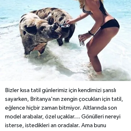
İşte zenginliğin tadını çıkartmak yerine, sosyal
medyada saçmalayıp, tadını kaçıran 35
paylaşım...
Paylaş
15 / 24