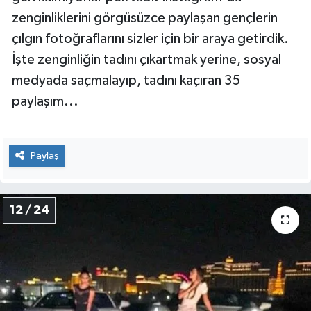
Bizler kısa tatil günlerimiz için kendimizi şanslı
sayarken, Britanya'nın zengin çocukları için tatil,
eğlence hiçbir zaman bitmiyor. Altlarında son
model arabalar, özel uçaklar... Gönülleri nereyi
isterse, istedikleri an oradalar. Ama bunu
yaparken sosyal medyadan paylaşmaktan da
geri kalmıyorlar pek tabi. Instagram'da
zenginliklerini görgüsüzce paylaşan gençlerin
çılgın fotoğraflarını sizler için bir araya getirdik.
İşte zenginliğin tadını çıkartmak yerine, sosyal