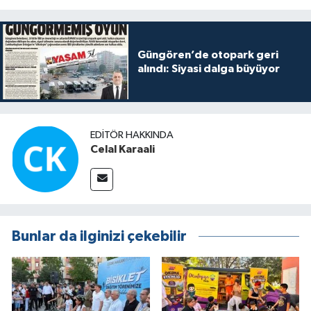
Güngören’de otopark geri
alındı: Siyasi dalga büyüyor
EDITÖR HAKKINDA
Celal Karaali
Bunlar da ilginizi çekebilir