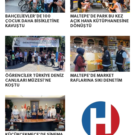
BAHÇELİEVLER’DE 100
MALTEPE’DE PARK BU KEZ
ÇOCUK DAHA BİSİKLETİNE
AÇIK HAVA KÜTÜPHANESİNE
KAVUŞTU
DÖNÜŞTÜ
ÖĞRENCİLER TÜRKİYE DENİZ
MALTEPE’DE MARKET
CANLILARI MÜZESİ’NE
RAFLARINA SIKI DENETİM
KOŞTU
KÜÇÜKÇEKMECE’DE SİNEMA