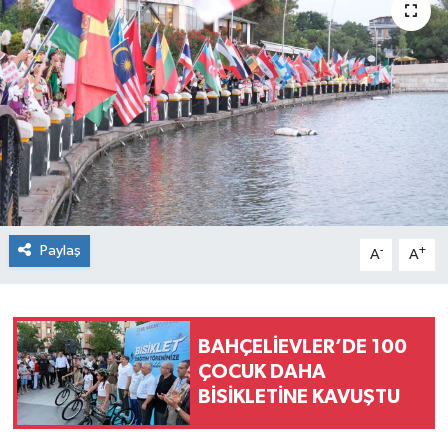
TEKNOLOJİ
YAŞAM
Paylaş
-
+
A
A
BAHÇELİEVLER’DE 100
ÇOCUK DAHA
BİSİKLETİNE KAVUŞTU