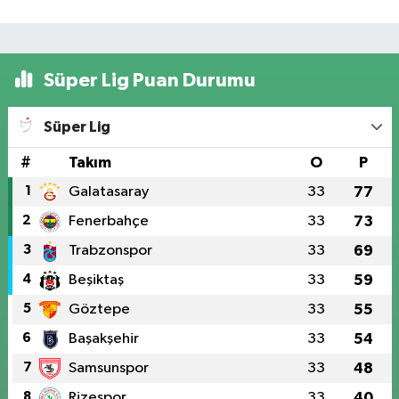
Süper Lig Puan Durumu
Süper Lig
#
Takım
O
P
1
Galatasaray
33
77
2
Fenerbahçe
33
73
3
Trabzonspor
33
69
4
Beşiktaş
33
59
5
Göztepe
33
55
6
Başakşehir
33
54
7
Samsunspor
33
48
8
Rizespor
33
40