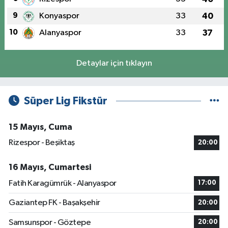
9
Konyaspor
33
40
10
Alanyaspor
33
37
Detaylar için tıklayın
Süper Lig Fikstür
15 Mayıs, Cuma
Rizespor - Beşiktaş
20:00
16 Mayıs, Cumartesi
Fatih Karagümrük - Alanyaspor
17:00
Gaziantep FK - Başakşehir
20:00
Samsunspor - Göztepe
20:00