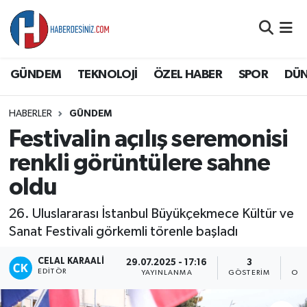
DÜNYA
Nöbetçi Eczaneler
GÜNDEM
TEKNOLOJİ
ÖZEL HABER
SPOR
DÜ
EĞİTİM
Hava Durumu
HABERLER
GÜNDEM
EKONOMİ
Namaz Vakitleri
Festivalin açılış seremonisi
GÜNDEM
Trafik Durumu
renkli görüntülere sahne
oldu
ÖZEL HABER
Süper Lig Puan Durumu ve Fikstür
26. Uluslararası İstanbul Büyükçekmece Kültür ve
SAĞLIK
Tüm Manşetler
Sanat Festivali görkemli törenle başladı
SİYASET
Son Dakika Haberleri
CELAL KARAALI
29.07.2025 - 17:16
3
EDITÖR
YAYINLANMA
GÖSTERIM
OKU
SPOR
Haber Arşivi