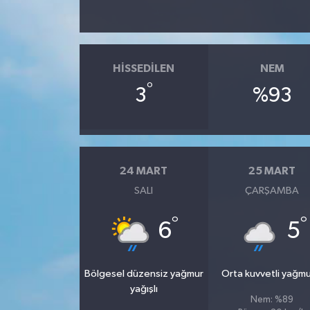
HISSEDILEN
NEM
°
3
%93
24 MART
25 MART
SALI
ÇARŞAMBA
°
°
6
5
Bölgesel düzensiz yağmur
Orta kuvvetli yağmu
yağışlı
Nem: %89