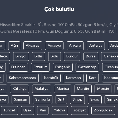
Çok bulutlu
°
issedilen Sıcaklık: 3
, Basınç: 1010 hPa, Rüzgar: 9 km/s, Çiy 
Görüş Mesafesi: 10 km, Gün Doğumu: 6:55, Gün Batımı: 19:11
ar
Ağrı
Aksaray
Amasya
Ankara
Antalya
Ard
lecik
Bingöl
Bitlis
Bolu
Burdur
Bursa
Çanakka
ığ
Erzincan
Erzurum
Eskişehir
Gaziantep
Giresun
r
Kahramanmaraş
Karabük
Karaman
Kars
Kastam
nya
Kütahya
Malatya
Manisa
Mardin
Mersin
arya
Samsun
Şanlıurfa
Siirt
Sinop
Sivas
Şırnak
Tunceli
Uşak
Van
Yalova
Yozgat
Zonguldak