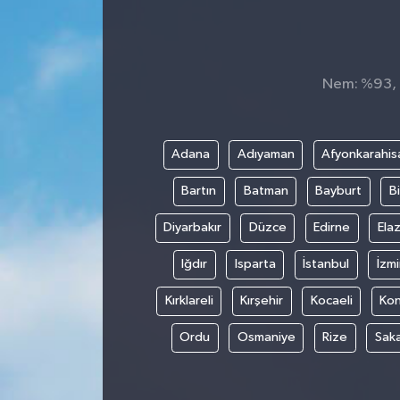
TEKNOLOJİ
YAŞAM
Nem: %93, H
Adana
Adıyaman
Afyonkarahis
Bartın
Batman
Bayburt
Bi
Diyarbakır
Düzce
Edirne
Elaz
Iğdır
Isparta
İstanbul
İzmi
Kırklareli
Kırşehir
Kocaeli
Ko
Ordu
Osmaniye
Rize
Sak