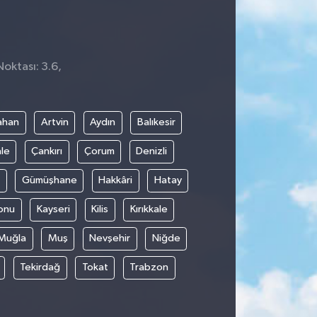
Noktası: 3.6,
ahan
Artvin
Aydın
Balıkesir
le
Çankırı
Çorum
Denizli
Gümüşhane
Hakkâri
Hatay
onu
Kayseri
Kilis
Kırıkkale
Muğla
Muş
Nevşehir
Niğde
Tekirdağ
Tokat
Trabzon