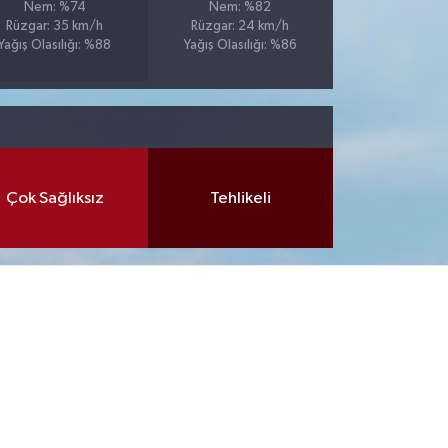
Nem: %74
Nem: %82
Rüzgar: 35 km/h
Rüzgar: 24 km/h
Yağış Olasılığı: %88
Yağış Olasılığı: %86
Çok Sağlıksız
Tehlikeli