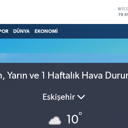
BITC
79.5
DOL
45,4
POR
DÜNYA
EKONOMİ
EUR
53,3
STER
61,6
G.AL
686
BİST
14.5
 Yarın ve 1 Haftalık Hava Dur
Eskişehir
°
10