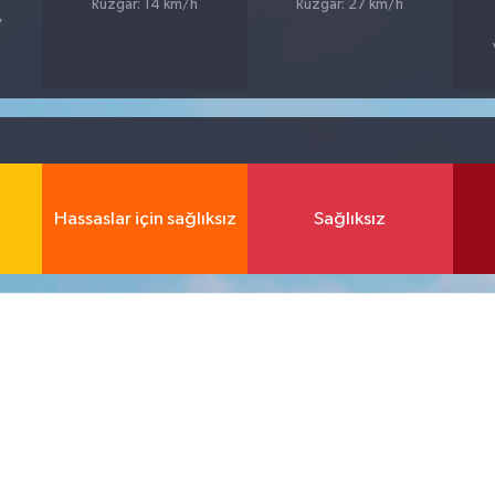
Rüzgar: 14 km/h
Rüzgar: 27 km/h
7
Hassaslar için sağlıksız
Sağlıksız