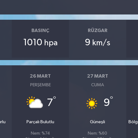
BASINÇ
RÜZGAR
1010
9
hpa
km/s
26 MART
27 MART
PERŞEMBE
CUMA
°
°
7
9
rlu
Parçalı Bulutlu
Güneşli
Bölg
Nem: %74
Nem: %60