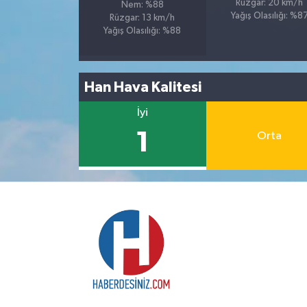
Rüzgar: 20 km/h
Nem: %88
Yağış Olasılığı: %8
Rüzgar: 13 km/h
Yağış Olasılığı: %88
Han Hava Kalitesi
İyi
1
Orta