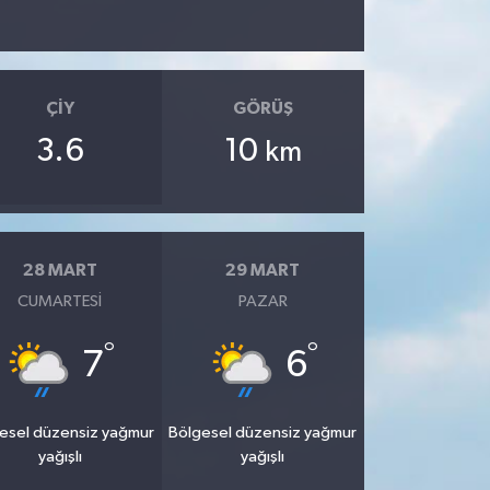
ÇIY
GÖRÜŞ
3.6
10
km
28 MART
29 MART
CUMARTESI
PAZAR
°
°
7
6
esel düzensiz yağmur
Bölgesel düzensiz yağmur
yağışlı
yağışlı