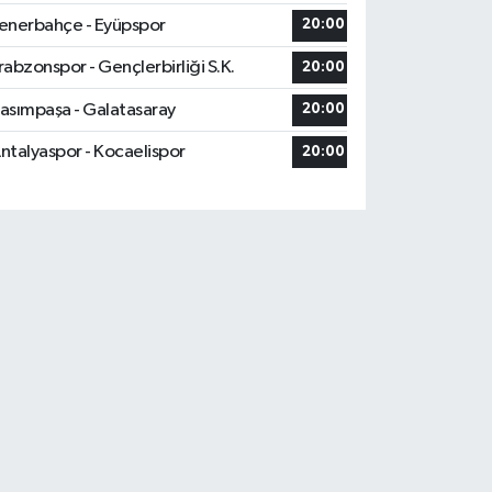
enerbahçe - Eyüpspor
20:00
rabzonspor - Gençlerbirliği S.K.
20:00
asımpaşa - Galatasaray
20:00
ntalyaspor - Kocaelispor
20:00