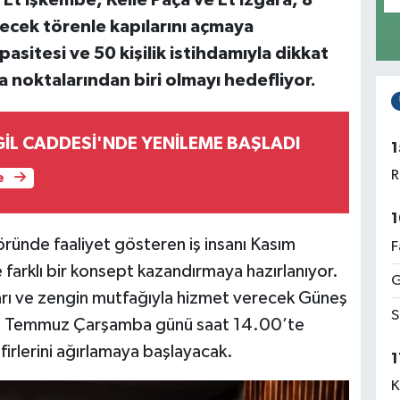
Et İşkembe, Kelle Paça ve Et Izgara, 8
ek törenle kapılarını açmaya
apasitesi ve 50 kişilik istihdamıyla dikkat
a noktalarından biri olmayı hedefliyor.
GİL CADDESİ'NDE YENİLEME BAŞLADI
1
R
e
1
öründe faaliyet gösteren iş insanı Kasım
F
e farklı bir konsept kazandırmaya hazırlanıyor.
G
arı ve zengin mutfağıyla hizmet verecek Güneş
S
, 8 Temmuz Çarşamba günü saat 14.00’te
afirlerini ağırlamaya başlayacak.
1
K