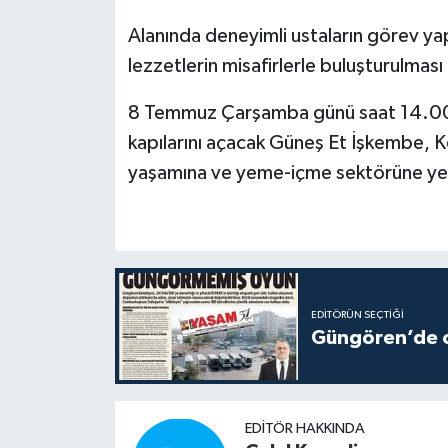
Alanında deneyimli ustaların görev yap
lezzetlerin misafirlerle buluşturulması
8 Temmuz Çarşamba günü saat 14.00’te
kapılarını açacak Güneş Et İşkembe, Ke
yaşamına ve yeme-içme sektörüne yeni
EDITÖRÜN SEÇTIĞI
Güngören’de ot
EDITÖR HAKKINDA