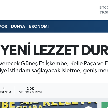
DOL
45,4
EUR
53,3
POR
DÜNYA
EKONOMİ
STER
61,6
G.AL
686
YENİ LEZZET DU
BİST
14.5
BITC
79.5
t verecek Güneş Et İşkembe, Kelle Paça ve
kişiye istihdam sağlayacak işletme, geniş 
4
2 DK
ÖSTERIM
OKUNMA SÜRESI