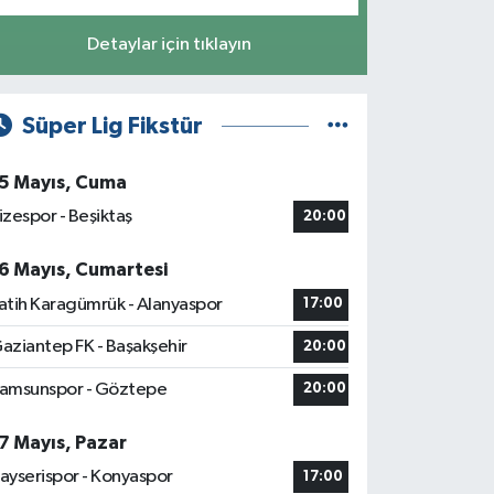
Detaylar için tıklayın
Süper Lig Fikstür
5 Mayıs, Cuma
izespor - Beşiktaş
20:00
6 Mayıs, Cumartesi
atih Karagümrük - Alanyaspor
17:00
aziantep FK - Başakşehir
20:00
amsunspor - Göztepe
20:00
7 Mayıs, Pazar
ayserispor - Konyaspor
17:00