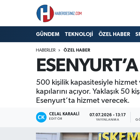
DÜNYA
Nöbetçi Eczaneler
GÜNDEM
TEKNOLOJİ
ÖZEL HABER
S
EĞİTİM
Hava Durumu
HABERLER
ÖZEL HABER
EKONOMİ
Namaz Vakitleri
ESENYURT’A 
GÜNDEM
Trafik Durumu
500 kişilik kapasitesiyle hizme
ÖZEL HABER
Süper Lig Puan Durumu ve Fikstür
kapılarını açıyor. Yaklaşık 50 
Esenyurt’ta hizmet verecek.
SAĞLIK
Tüm Manşetler
CELAL KARAALI
07.07.2026 - 13:17
SİYASET
Son Dakika Haberleri
EDITÖR
YAYINLANMA
G
SPOR
Haber Arşivi