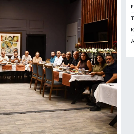
F
T
K
A