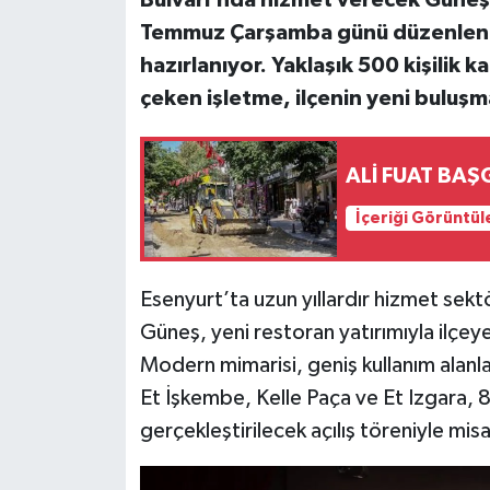
Bulvarı’nda hizmet verecek Güneş 
Temmuz Çarşamba günü düzenlenec
hazırlanıyor. Yaklaşık 500 kişilik k
çeken işletme, ilçenin yeni buluşm
ALİ FUAT BAŞ
İçeriği Görüntül
Esenyurt’ta uzun yıllardır hizmet sekt
Güneş, yeni restoran yatırımıyla ilçey
Modern mimarisi, geniş kullanım alanl
Et İşkembe, Kelle Paça ve Et Izgara
gerçekleştirilecek açılış töreniyle mis