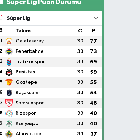
Süper Lig Puan Durumu
Süper Lig
#
Takım
O
P
1
Galatasaray
33
77
2
Fenerbahçe
33
73
3
Trabzonspor
33
69
4
Beşiktaş
33
59
5
Göztepe
33
55
6
Başakşehir
33
54
7
Samsunspor
33
48
8
Rizespor
33
40
9
Konyaspor
33
40
0
Alanyaspor
33
37