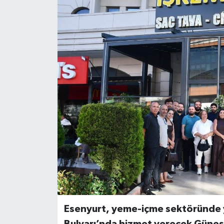
TEKNOLOJİ
YAŞAM
Esenyurt, yeme-içme sektöründe ye