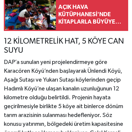
AÇIK HAVA
KÜTÜPHANESİ'NDE
KİTAPLARLA BÜYÜYEN
NESİL
12 KİLOMETRELİK HAT, 5 KÖYE CAN
SUYU
DAP’a sunulan yeni projelendirmeye göre
Karacören Köyü’nden başlayarak Ünlendi Köyü,
Aşağı Sutaşı ve Yukarı Sutaşı köylerinden geçip
Hadımlı Köyü’ne ulaşan kanalın uzunluğunun 12
kilometre olduğu belirtildi. Projenin hayata
geçirilmesiyle birlikte 5 köye ait binlerce dönüm
tarım arazisinin sulanması hedefleniyor. Söz
konusu yatırımın, bölgedeki üretim kapasitesine