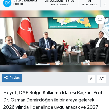
CELAL KARAALI
23.02.2026 - 16:07
91
EDITÖR
YAYINLANMA
GÖSTERIM
OK
TEKNOLOJİ
YAŞAM
Paylaş
-
+
A
A
Heyet, DAP Bölge Kalkınma İdaresi Başkanı Prof.
Dr. Osman Demirdöğen ile bir araya gelerek
2026 yılında il genelinde uygulanacak ve 2027