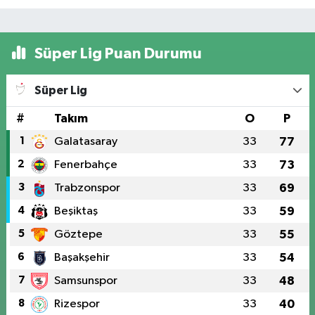
Süper Lig Puan Durumu
Süper Lig
#
Takım
O
P
1
Galatasaray
33
77
2
Fenerbahçe
33
73
3
Trabzonspor
33
69
4
Beşiktaş
33
59
5
Göztepe
33
55
6
Başakşehir
33
54
7
Samsunspor
33
48
8
Rizespor
33
40