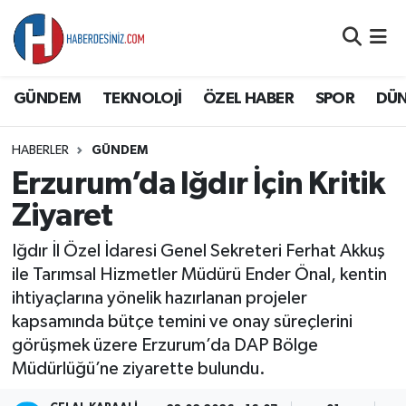
DÜNYA
Nöbetçi Eczaneler
GÜNDEM
TEKNOLOJİ
ÖZEL HABER
SPOR
DÜ
EĞİTİM
Hava Durumu
HABERLER
GÜNDEM
EKONOMİ
Namaz Vakitleri
Erzurum’da Iğdır İçin Kritik
GÜNDEM
Trafik Durumu
Ziyaret
Iğdır İl Özel İdaresi Genel Sekreteri Ferhat Akkuş
ÖZEL HABER
Süper Lig Puan Durumu ve Fikstür
ile Tarımsal Hizmetler Müdürü Ender Önal, kentin
ihtiyaçlarına yönelik hazırlanan projeler
SAĞLIK
Tüm Manşetler
kapsamında bütçe temini ve onay süreçlerini
görüşmek üzere Erzurum’da DAP Bölge
SİYASET
Son Dakika Haberleri
Müdürlüğü’ne ziyarette bulundu.
SPOR
Haber Arşivi