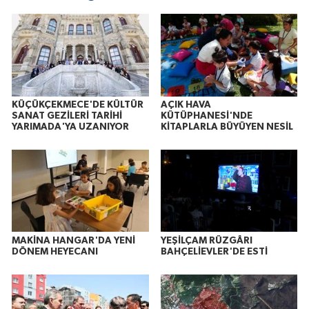
KÜÇÜKÇEKMECE'DE KÜLTÜR
AÇIK HAVA
SANAT GEZİLERİ TARİHİ
KÜTÜPHANESİ'NDE
YARIMADA'YA UZANIYOR
KİTAPLARLA BÜYÜYEN NESİL
MAKİNA HANGAR'DA YENİ
YEŞİLÇAM RÜZGÂRI
DÖNEM HEYECANI
BAHÇELİEVLER'DE ESTİ