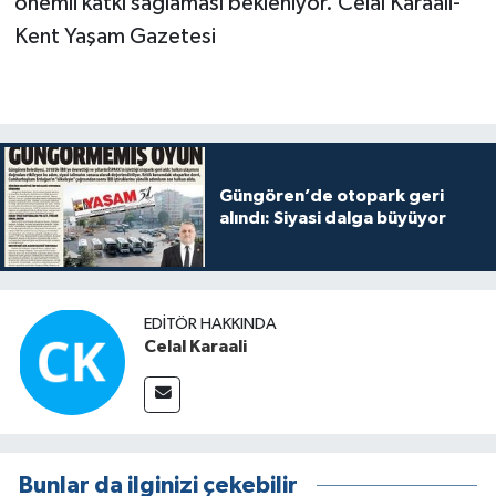
önemli katkı sağlaması bekleniyor. Celal Karaali-
Kent Yaşam Gazetesi
Güngören’de otopark geri
alındı: Siyasi dalga büyüyor
EDITÖR HAKKINDA
Celal Karaali
Bunlar da ilginizi çekebilir