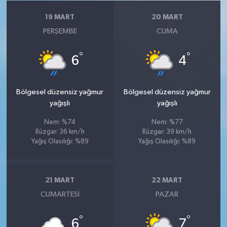
19 MART
20 MART
PERŞEMBE
CUMA
°
°
6
4
Bölgesel düzensiz yağmur
Bölgesel düzensiz yağmur
yağışlı
yağışlı
Nem: %74
Nem: %77
Rüzgar: 36 km/h
Rüzgar: 39 km/h
Yağış Olasılığı: %89
Yağış Olasılığı: %89
21 MART
22 MART
CUMARTESI
PAZAR
°
°
6
7