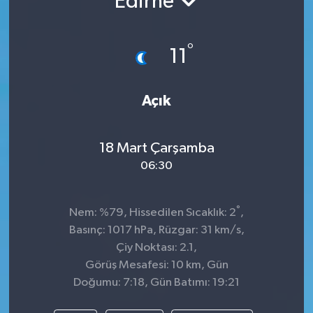
Edirne
TEKNOLOJİ
°
11
YAŞAM
Açık
18 Mart Çarşamba
06:30
°
Nem: %79, Hissedilen Sıcaklık: 2
,
Basınç: 1017 hPa, Rüzgar: 31 km/s,
Çiy Noktası: 2.1,
Görüş Mesafesi: 10 km, Gün
Doğumu: 7:18, Gün Batımı: 19:21