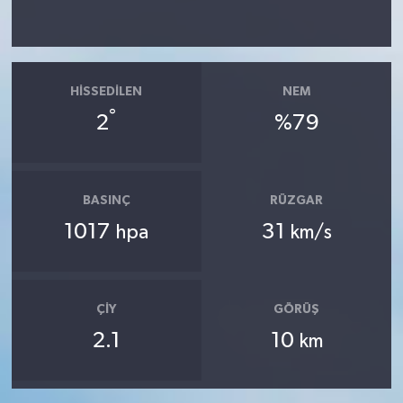
HISSEDILEN
NEM
°
2
%79
BASINÇ
RÜZGAR
1017
31
hpa
km/s
ÇIY
GÖRÜŞ
2.1
10
km