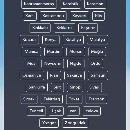
Kahramanmaraş
Karabük
Karaman
Kars
Kastamonu
Kayseri
Kilis
Kırıkkale
Kırklareli
Kırşehir
Kocaeli
Konya
Kütahya
Malatya
Manisa
Mardin
Mersin
Muğla
Muş
Nevşehir
Niğde
Ordu
Osmaniye
Rize
Sakarya
Samsun
Şanlıurfa
Siirt
Sinop
Sivas
Şırnak
Tekirdağ
Tokat
Trabzon
Tunceli
Uşak
Van
Yalova
Yozgat
Zonguldak