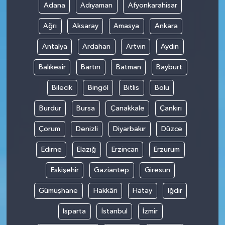
Adana
Adıyaman
Afyonkarahisar
Ağrı
Aksaray
Amasya
Ankara
Antalya
Ardahan
Artvin
Aydın
Balıkesir
Bartın
Batman
Bayburt
Bilecik
Bingöl
Bitlis
Bolu
Burdur
Bursa
Çanakkale
Çankırı
Çorum
Denizli
Diyarbakır
Düzce
Edirne
Elazığ
Erzincan
Erzurum
Eskişehir
Gaziantep
Giresun
Gümüşhane
Hakkâri
Hatay
Iğdır
Isparta
İstanbul
İzmir