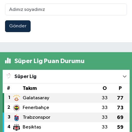
Gönder
Süper Lig Puan Durumu
Süper Lig
#
Takım
O
P
1
Galatasaray
33
77
2
Fenerbahçe
33
73
3
Trabzonspor
33
69
4
Beşiktaş
33
59