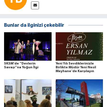
Bunlar da ilginizi çekebilir
SKSM’de “Devlerin
Yeni Yılı Sevdiklerinizle
Savaşı”na Yoğun İlgi
Birlikte Müdür Yeni Nesil
Meyhane'de Karşılayın