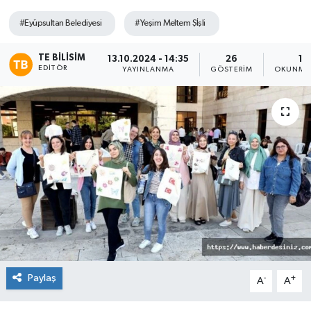
#Eyüpsultan Belediyesi
#Yeşim Meltem Şİşli
TEKNOLOJİ
TE BILISIM
YAŞAM
13.10.2024 - 14:35
26
1 
EDITÖR
YAYINLANMA
GÖSTERIM
OKUNMA 
Paylaş
-
+
A
A