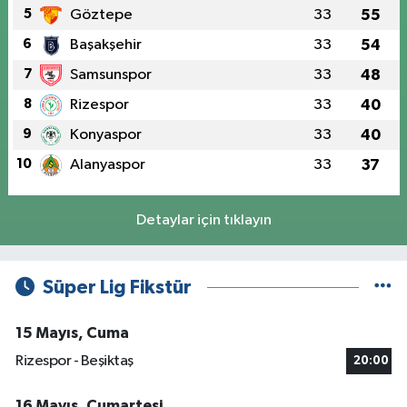
5
Göztepe
33
55
6
Başakşehir
33
54
7
Samsunspor
33
48
8
Rizespor
33
40
9
Konyaspor
33
40
10
Alanyaspor
33
37
Detaylar için tıklayın
Süper Lig Fikstür
15 Mayıs, Cuma
Rizespor - Beşiktaş
20:00
16 Mayıs, Cumartesi