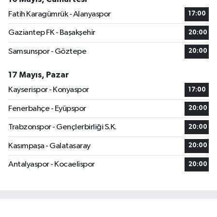
Fatih Karagümrük - Alanyaspor
17:00
Gaziantep FK - Başakşehir
20:00
Samsunspor - Göztepe
20:00
17 Mayıs, Pazar
Kayserispor - Konyaspor
17:00
Fenerbahçe - Eyüpspor
20:00
Trabzonspor - Gençlerbirliği S.K.
20:00
Kasımpaşa - Galatasaray
20:00
Antalyaspor - Kocaelispor
20:00