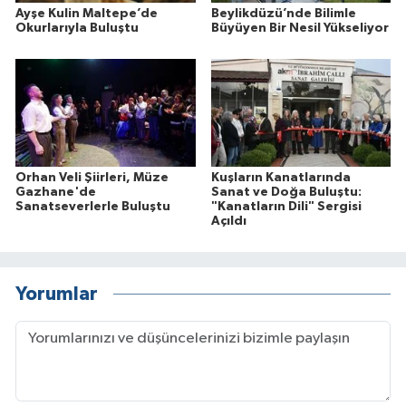
Ayşe Kulin Maltepe’de
Beylikdüzü’nde Bilimle
Okurlarıyla Buluştu
Büyüyen Bir Nesil Yükseliyor
Orhan Veli Şiirleri, Müze
Kuşların Kanatlarında
Gazhane'de
Sanat ve Doğa Buluştu:
Sanatseverlerle Buluştu
"Kanatların Dili" Sergisi
Açıldı
Yorumlar