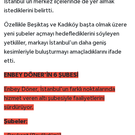
İstanbul'un merkez ilçelerinde de yer almak
istediklerini belirtti.
Özellikle Beşiktaş ve Kadıköy başta olmak üzere
yeni şubeler açmayı hedeflediklerini söyleyen
yetkililer, markayı İstanbul'un daha geniş
kesimleriyle buluşturmayı amaçladıklarını ifade
etti.
ENBEY DÖNER'İN 6 ŞUBESİ
Enbey Döner, İstanbul'un farklı noktalarında
hizmet veren altı şubesiyle faaliyetlerini
sürdürüyor.
Şubeler: