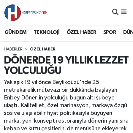
DÜNYA
Nöbetçi Eczaneler
GÜNDEM
TEKNOLOJİ
ÖZEL HABER
SPOR
DÜ
EĞİTİM
Hava Durumu
HABERLER
ÖZEL HABER
EKONOMİ
Namaz Vakitleri
DÖNERDE 19 YILLIK LEZZET
GÜNDEM
Trafik Durumu
YOLCULUĞU
Yaklaşık 19 yıl önce Beylikdüzü'nde 25
ÖZEL HABER
Süper Lig Puan Durumu ve Fikstür
metrekarelik mütevazı bir dükkânda başlayan
Enbey Döner'in yolculuğu bugün altı şubeye
SAĞLIK
Tüm Manşetler
ulaştı. Kaliteli et, özel marinasyon, markaya özgü
sos ve ulaşılabilir fiyat politikasıyla büyüyen
SİYASET
Son Dakika Haberleri
marka, yeni konsept restoranıyla dönerin yanı sıra
kebap ve kuzu çeşitlerini de menüsüne ekleyerek
SPOR
Haber Arşivi