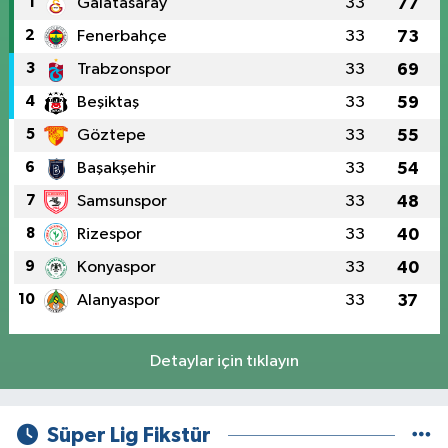
1
Galatasaray
33
77
2
Fenerbahçe
33
73
3
Trabzonspor
33
69
4
Beşiktaş
33
59
5
Göztepe
33
55
6
Başakşehir
33
54
7
Samsunspor
33
48
8
Rizespor
33
40
9
Konyaspor
33
40
10
Alanyaspor
33
37
Detaylar için tıklayın
Süper Lig Fikstür