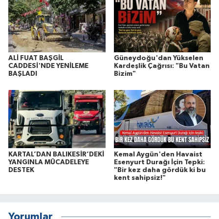
ALİ FUAT BAŞGİL
Güneydoğu'dan Yükselen
CADDESİ'NDE YENİLEME
Kardeşlik Çağrısı: "Bu Vatan
BAŞLADI
Bizim"
KARTAL’DAN BALIKESİR’DEKİ
Kemal Aygün'den Havaist
YANGINLA MÜCADELEYE
Esenyurt Durağı İçin Tepki:
DESTEK
"Bir kez daha gördük ki bu
kent sahipsiz!"
Yorumlar