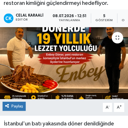
restoran kimliğini güçlendirmeyi hedefliyor.
TEKNOLOJİ
CELAL KARAALI
08.07.2026 - 12:51
5
EDITÖR
YAYINLANMA
GÖSTERIM
OK
YAŞAM
Paylaş
-
+
A
A
İstanbul'un batı yakasında döner denildiğinde