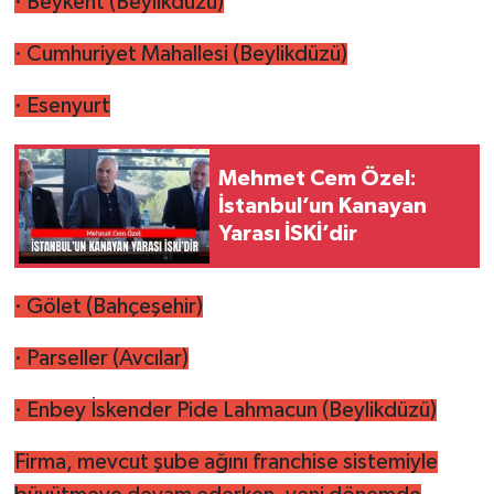
· Beykent (Beylikdüzü)
· Cumhuriyet Mahallesi (Beylikdüzü)
· Esenyurt
Mehmet Cem Özel:
İstanbul’un Kanayan
Yarası İSKİ’dir
· Gölet (Bahçeşehir)
· Parseller (Avcılar)
· Enbey İskender Pide Lahmacun (Beylikdüzü)
Firma, mevcut şube ağını franchise sistemiyle