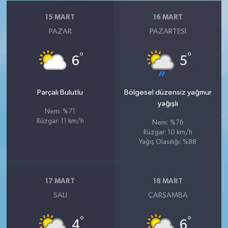
15 MART
16 MART
PAZAR
PAZARTESI
°
°
6
5
Parçalı Bulutlu
Bölgesel düzensiz yağmur
yağışlı
Nem: %71
Rüzgar: 11 km/h
Nem: %76
Rüzgar: 10 km/h
Yağış Olasılığı: %88
17 MART
18 MART
SALI
ÇARŞAMBA
°
°
4
6