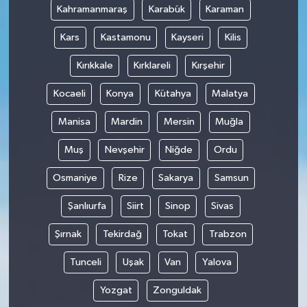
Kahramanmaraş
Karabük
Karaman
Kars
Kastamonu
Kayseri
Kilis
Kırıkkale
Kırklareli
Kırşehir
Kocaeli
Konya
Kütahya
Malatya
Manisa
Mardin
Mersin
Muğla
Muş
Nevşehir
Niğde
Ordu
Osmaniye
Rize
Sakarya
Samsun
Şanlıurfa
Siirt
Sinop
Sivas
Şırnak
Tekirdağ
Tokat
Trabzon
Tunceli
Uşak
Van
Yalova
Yozgat
Zonguldak