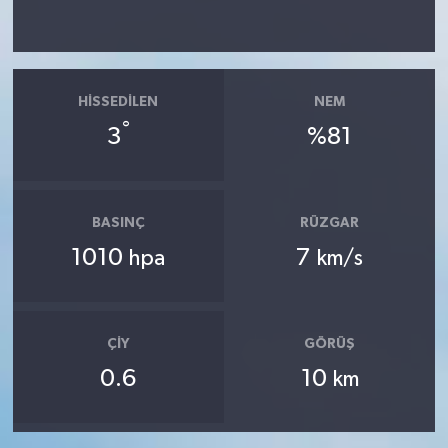
HISSEDILEN
NEM
°
3
%81
BASINÇ
RÜZGAR
1010
7
hpa
km/s
ÇIY
GÖRÜŞ
0.6
10
km