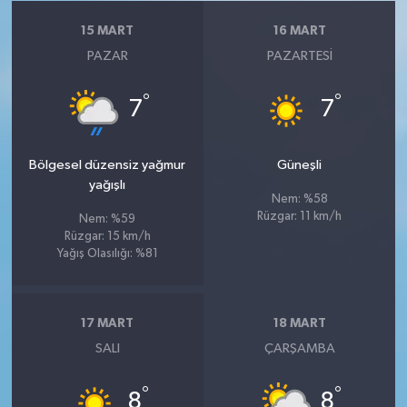
15 MART
16 MART
PAZAR
PAZARTESI
°
°
7
7
Bölgesel düzensiz yağmur
Güneşli
yağışlı
Nem: %58
Rüzgar: 11 km/h
Nem: %59
Rüzgar: 15 km/h
Yağış Olasılığı: %81
17 MART
18 MART
SALI
ÇARŞAMBA
°
°
8
8