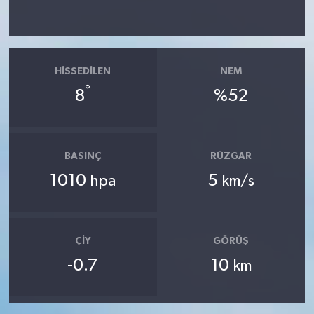
HISSEDILEN
NEM
°
8
%52
BASINÇ
RÜZGAR
1010
5
hpa
km/s
ÇIY
GÖRÜŞ
-0.7
10
km