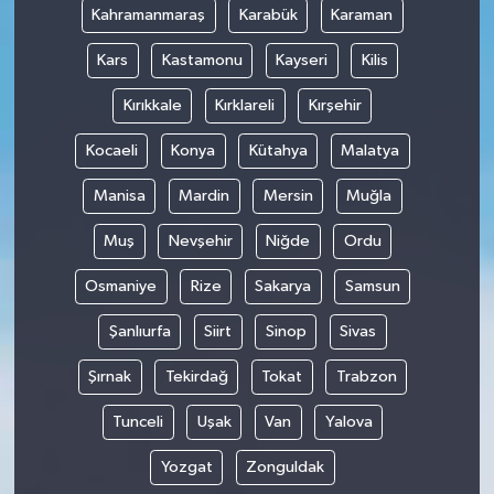
Kahramanmaraş
Karabük
Karaman
Kars
Kastamonu
Kayseri
Kilis
Kırıkkale
Kırklareli
Kırşehir
Kocaeli
Konya
Kütahya
Malatya
Manisa
Mardin
Mersin
Muğla
Muş
Nevşehir
Niğde
Ordu
Osmaniye
Rize
Sakarya
Samsun
Şanlıurfa
Siirt
Sinop
Sivas
Şırnak
Tekirdağ
Tokat
Trabzon
Tunceli
Uşak
Van
Yalova
Yozgat
Zonguldak