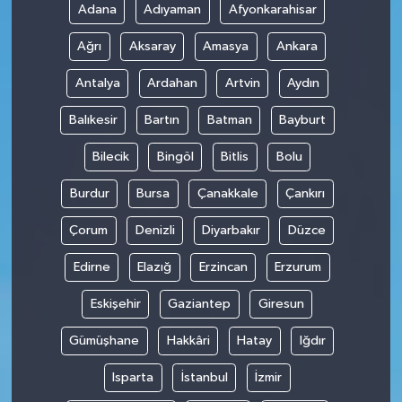
Adana
Adıyaman
Afyonkarahisar
Ağrı
Aksaray
Amasya
Ankara
Antalya
Ardahan
Artvin
Aydın
Balıkesir
Bartın
Batman
Bayburt
Bilecik
Bingöl
Bitlis
Bolu
Burdur
Bursa
Çanakkale
Çankırı
Çorum
Denizli
Diyarbakır
Düzce
Edirne
Elazığ
Erzincan
Erzurum
Eskişehir
Gaziantep
Giresun
Gümüşhane
Hakkâri
Hatay
Iğdır
Isparta
İstanbul
İzmir