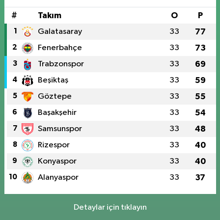
#
Takım
O
P
1
Galatasaray
33
77
2
Fenerbahçe
33
73
3
Trabzonspor
33
69
4
Beşiktaş
33
59
5
Göztepe
33
55
6
Başakşehir
33
54
7
Samsunspor
33
48
8
Rizespor
33
40
9
Konyaspor
33
40
10
Alanyaspor
33
37
Detaylar için tıklayın