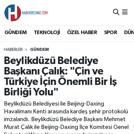
DÜNYA
Nöbetçi Eczaneler
GÜNDEM
TEKNOLOJİ
ÖZEL HABER
SPOR
DÜ
EĞİTİM
Hava Durumu
HABERLER
GÜNDEM
EKONOMİ
Namaz Vakitleri
Beylikdüzü Belediye
GÜNDEM
Trafik Durumu
Başkanı Çalık: "Çin ve
Türkiye İçin Önemli Bir İş
ÖZEL HABER
Süper Lig Puan Durumu ve Fikstür
Birliği Yolu"
SAĞLIK
Tüm Manşetler
Beylikdüzü Belediyesi ile Beijing-Daxing
Havalimanı Kenti arasında kardeş şehir protokolü
SİYASET
Son Dakika Haberleri
imzalandı. Beylikdüzü Belediye Başkanı Mehmet
Murat Çalık ile Beijing-Daxing İlçe Komitesi Genel
SPOR
Haber Arşivi