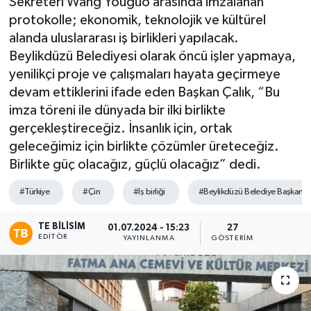
Sekreteri Wang Youguo arasında imzalanan
protokolle; ekonomik, teknolojik ve kültürel
TEKNOLOJİ
alanda uluslararası iş birlikleri yapılacak.
Beylikdüzü Belediyesi olarak öncü işler yapmaya,
YAŞAM
yenilikçi proje ve çalışmaları hayata geçirmeye
devam ettiklerini ifade eden Başkan Çalık, “Bu
imza töreni ile dünyada bir ilki birlikte
gerçekleştireceğiz. İnsanlık için, ortak
geleceğimiz için birlikte çözümler üreteceğiz.
Birlikte güç olacağız, güçlü olacağız” dedi.
#Türkiye
#Çin
#Iş birliği
#Beylikdüzü Belediye Başkanı Ç
TE BILISIM
01.07.2024 - 15:23
27
EDITÖR
YAYINLANMA
GÖSTERIM