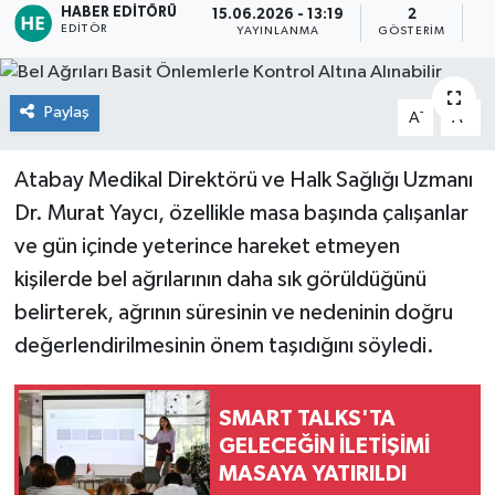
HABER EDITÖRÜ
15.06.2026 - 13:19
2
EDITÖR
YAYINLANMA
GÖSTERIM
O
TEKNOLOJİ
YAŞAM
Paylaş
-
+
A
A
Atabay Medikal Direktörü ve Halk Sağlığı Uzmanı
Dr. Murat Yaycı, özellikle masa başında çalışanlar
ve gün içinde yeterince hareket etmeyen
kişilerde bel ağrılarının daha sık görüldüğünü
belirterek, ağrının süresinin ve nedeninin doğru
değerlendirilmesinin önem taşıdığını söyledi.
SMART TALKS'TA
GELECEĞİN İLETİŞİMİ
MASAYA YATIRILDI