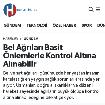
DÜNYA
Nöbetçi Eczaneler
GÜNDEM
TEKNOLOJİ
ÖZEL HABER
SPOR
DÜ
EĞİTİM
Hava Durumu
HABERLER
GÜNDEM
EKONOMİ
Namaz Vakitleri
Bel Ağrıları Basit
GÜNDEM
Trafik Durumu
Önlemlerle Kontrol Altına
Alınabilir
ÖZEL HABER
Süper Lig Puan Durumu ve Fikstür
Bel ve sırt ağrıları, günümüzde her yaştan insanın
SAĞLIK
Tüm Manşetler
karşılaştığı en yaygın sağlık sorunları arasında yer
alıyor. Uzmanlar, doğru alışkanlıklar ve düzenli
SİYASET
Son Dakika Haberleri
hareket sayesinde ağrıların büyük ölçüde kontrol
altına alınabileceğine dikkat çekiyor.
SPOR
Haber Arşivi