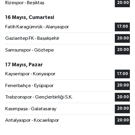
Rizespor - Beşiktaş
20:00
16 Mayıs, Cumartesi
Fatih Karagümrük - Alanyaspor
17:00
Gaziantep FK - Başakşehir
20:00
Samsunspor - Göztepe
20:00
17 Mayıs, Pazar
Kayserispor - Konyaspor
17:00
Fenerbahçe - Eyüpspor
20:00
Trabzonspor - Gençlerbirliği S.K.
20:00
Kasımpaşa - Galatasaray
20:00
Antalyaspor - Kocaelispor
20:00