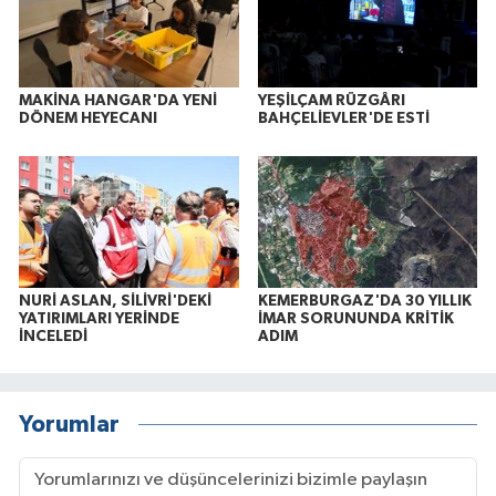
MAKİNA HANGAR'DA YENİ
YEŞİLÇAM RÜZGÂRI
DÖNEM HEYECANI
BAHÇELİEVLER'DE ESTİ
NURİ ASLAN, SİLİVRİ'DEKİ
KEMERBURGAZ'DA 30 YILLIK
YATIRIMLARI YERİNDE
İMAR SORUNUNDA KRİTİK
İNCELEDİ
ADIM
Yorumlar