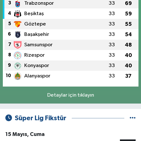
3
Trabzonspor
33
69
4
Beşiktaş
33
59
5
Göztepe
33
55
6
Başakşehir
33
54
7
Samsunspor
33
48
8
Rizespor
33
40
9
Konyaspor
33
40
10
Alanyaspor
33
37
Detaylar için tıklayın
Süper Lig Fikstür
15 Mayıs, Cuma