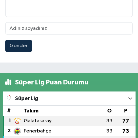
Gönder
Süper Lig Puan Durumu
Süper Lig
#
Takım
O
P
1
Galatasaray
33
77
2
Fenerbahçe
33
73