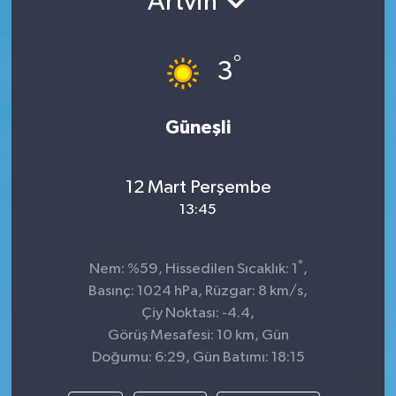
Artvin
TEKNOLOJİ
°
3
YAŞAM
Güneşli
12 Mart Perşembe
13:45
°
Nem: %59, Hissedilen Sıcaklık: 1
,
Basınç: 1024 hPa, Rüzgar: 8 km/s,
Çiy Noktası: -4.4,
Görüş Mesafesi: 10 km, Gün
Doğumu: 6:29, Gün Batımı: 18:15