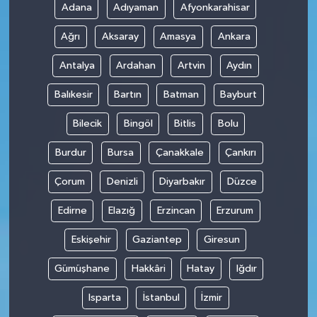
Adana
Adıyaman
Afyonkarahisar
Ağrı
Aksaray
Amasya
Ankara
Antalya
Ardahan
Artvin
Aydın
Balıkesir
Bartın
Batman
Bayburt
Bilecik
Bingöl
Bitlis
Bolu
Burdur
Bursa
Çanakkale
Çankırı
Çorum
Denizli
Diyarbakır
Düzce
Edirne
Elazığ
Erzincan
Erzurum
Eskişehir
Gaziantep
Giresun
Gümüşhane
Hakkâri
Hatay
Iğdır
Isparta
İstanbul
İzmir