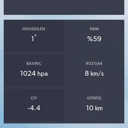
HISSEDILEN
NEM
°
1
%59
BASINÇ
RÜZGAR
1024
8
hpa
km/s
ÇIY
GÖRÜŞ
-4.4
10
km