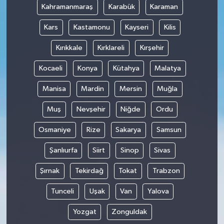
Kahramanmaraş
Karabük
Karaman
Kars
Kastamonu
Kayseri
Kilis
Kırıkkale
Kırklareli
Kırşehir
Kocaeli
Konya
Kütahya
Malatya
Manisa
Mardin
Mersin
Muğla
Muş
Nevşehir
Niğde
Ordu
Osmaniye
Rize
Sakarya
Samsun
Şanlıurfa
Siirt
Sinop
Sivas
Şırnak
Tekirdağ
Tokat
Trabzon
Tunceli
Uşak
Van
Yalova
Yozgat
Zonguldak