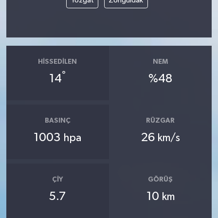
Yozgat
Zonguldak
HISSEDILEN
NEM
°
14
%48
BASINÇ
RÜZGAR
1003
26
hpa
km/s
ÇIY
GÖRÜŞ
5.7
10
km