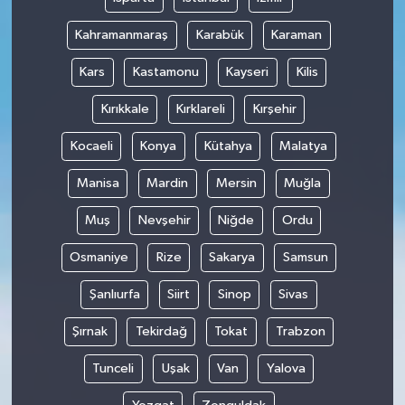
Kahramanmaraş
Karabük
Karaman
Kars
Kastamonu
Kayseri
Kilis
Kırıkkale
Kırklareli
Kırşehir
Kocaeli
Konya
Kütahya
Malatya
Manisa
Mardin
Mersin
Muğla
Muş
Nevşehir
Niğde
Ordu
Osmaniye
Rize
Sakarya
Samsun
Şanlıurfa
Siirt
Sinop
Sivas
Şırnak
Tekirdağ
Tokat
Trabzon
Tunceli
Uşak
Van
Yalova