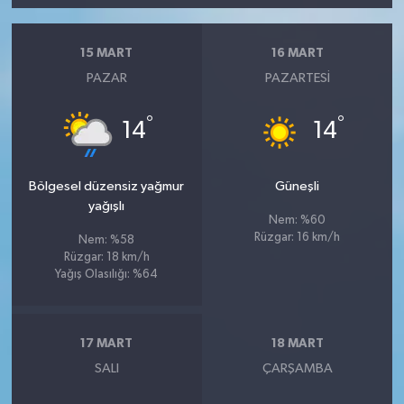
15 MART
16 MART
PAZAR
PAZARTESI
°
°
14
14
Bölgesel düzensiz yağmur
Güneşli
yağışlı
Nem: %60
Rüzgar: 16 km/h
Nem: %58
Rüzgar: 18 km/h
Yağış Olasılığı: %64
17 MART
18 MART
SALI
ÇARŞAMBA