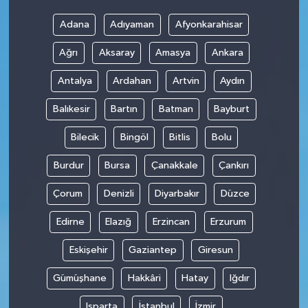
Adana
Adıyaman
Afyonkarahisar
Ağrı
Aksaray
Amasya
Ankara
Antalya
Ardahan
Artvin
Aydın
Balıkesir
Bartın
Batman
Bayburt
Bilecik
Bingöl
Bitlis
Bolu
Burdur
Bursa
Çanakkale
Çankırı
Çorum
Denizli
Diyarbakır
Düzce
Edirne
Elazığ
Erzincan
Erzurum
Eskişehir
Gaziantep
Giresun
Gümüşhane
Hakkâri
Hatay
Iğdır
Isparta
İstanbul
İzmir