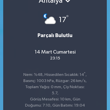
Antalya
TEKNOLOJİ
°
17
YAŞAM
Parçalı Bulutlu
14 Mart Cumartesi
23:15
°
Nem: %48, Hissedilen Sıcaklık: 14
,
Basınç: 1003 hPa, Rüzgar: 26 km/s,
Toplam Yağış: 0 mm, Çiy Noktası:
5.7,
Görüş Mesafesi: 10 km, Gün
Doğumu: 7:10, Gün Batımı: 19:04