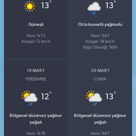
°
°
13
13
Güneşli
Orta kuvvetli yağmurlu
Nem: %72
Nem: %67
Rüzgar: 13 km/h
Rüzgar: 18 km/h
Yağış Olasılığı: %80
19 MART
20 MART
PERŞEMBE
CUMA
°
°
12
13
Bölgesel düzensiz yağmur
Bölgesel düzensiz yağmur
yağışlı
yağışlı
Nem: %78
Nem: %67