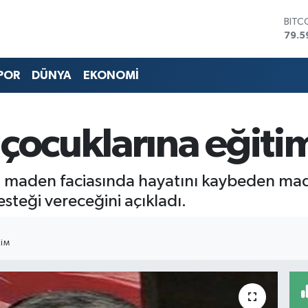
BITC
79.5
DOL
45,4
POR
DÜNYA
EKONOMİ
EUR
53,3
STER
61,6
 çocuklarına eğiti
G.AL
686
BİST
14.5
i maden faciasında hayatını kaybeden made
steği vereceğini açıkladı.
IM