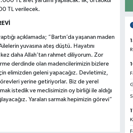
.000 TL afet yardımı yapılacak. İlk, ortaokul
00 TL verilecek.
REVİ
yaptığı açıklamada; “Bartın’da yaşanan maden
1
Ailelerin yuvasına ateş düştü. Hayatını
R
kez daha Allah’tan rahmet diliyorum. Zor
ürme derdinde olan madencilerimizin bizlere
1
için elimizden geleni yapacağız. Devletimiz,
F
revleri yerine getiriyorlar. Biz de yerel
G
ak istedik ve meclisimizin oy birliği ile aldığı
S
ğlayacağız. Yaraları sarmak hepimizin görevi”
1
K
F