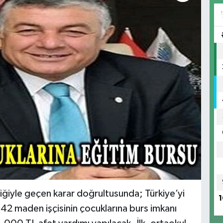
liğiyle geçen karar doğrultusunda; Türkiye’yi
1
2 maden işçisinin çocuklarına burs imkanı