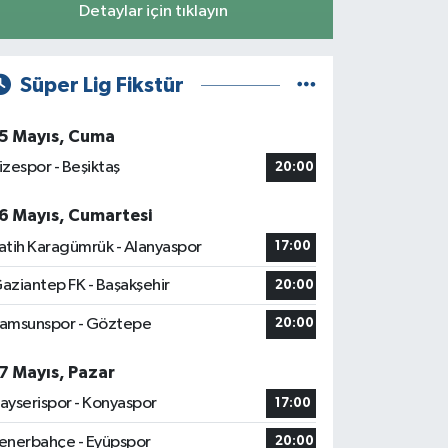
Detaylar için tıklayın
Süper Lig Fikstür
5 Mayıs, Cuma
izespor - Beşiktaş
20:00
6 Mayıs, Cumartesi
atih Karagümrük - Alanyaspor
17:00
aziantep FK - Başakşehir
20:00
amsunspor - Göztepe
20:00
7 Mayıs, Pazar
ayserispor - Konyaspor
17:00
enerbahçe - Eyüpspor
20:00