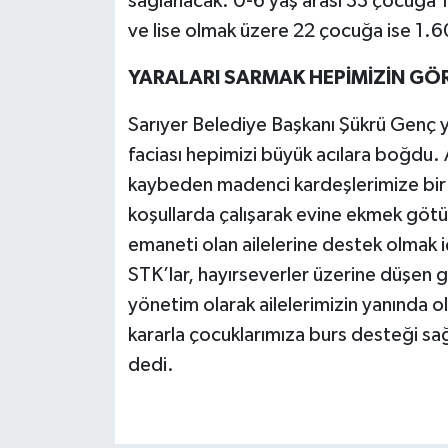
sağlanacak. 0-6 yaş arası 33 çocuğa 1
ve lise olmak üzere 22 çocuğa ise 1.6
YARALARI SARMAK HEPİMİZİN GÖ
Sarıyer Belediye Başkanı Şükrü Genç 
faciası hepimizi büyük acılara boğdu. 
kaybeden madenci kardeşlerimize bir 
koşullarda çalışarak evine ekmek göt
emaneti olan ailelerine destek olmak 
STK’lar, hayırseverler üzerine düşen gö
yönetim olarak ailelerimizin yanında olm
kararla çocuklarımıza burs desteği sa
dedi.