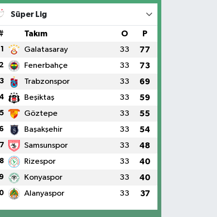
Süper Lig
#
Takım
O
P
1
Galatasaray
33
77
2
Fenerbahçe
33
73
3
Trabzonspor
33
69
4
Beşiktaş
33
59
5
Göztepe
33
55
6
Başakşehir
33
54
7
Samsunspor
33
48
8
Rizespor
33
40
9
Konyaspor
33
40
0
Alanyaspor
33
37