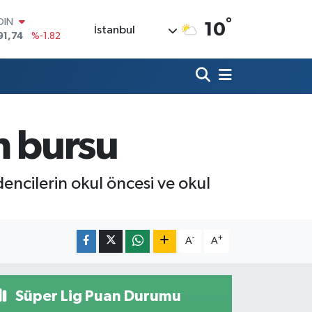
°
OIN
10
İstanbul
91,74
%-1.82
AR
3620
%0.02
O
8690
%0.19
LİN
0380
%0.18
m bursu
TIN
2,09000
%0.19
100
98,00
%0
ncilerin okul öncesi ve okul
-
+
A
A
Süper Lig Puan Durumu