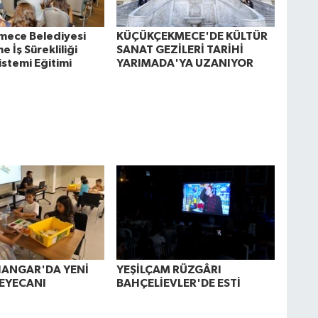
mece Belediyesi
KÜÇÜKÇEKMECE'DE KÜLTÜR
e İş Sürekliliği
SANAT GEZİLERİ TARİHİ
istemi Eğitimi
YARIMADA'YA UZANIYOR
HANGAR'DA YENİ
YEŞİLÇAM RÜZGÂRI
EYECANI
BAHÇELİEVLER'DE ESTİ