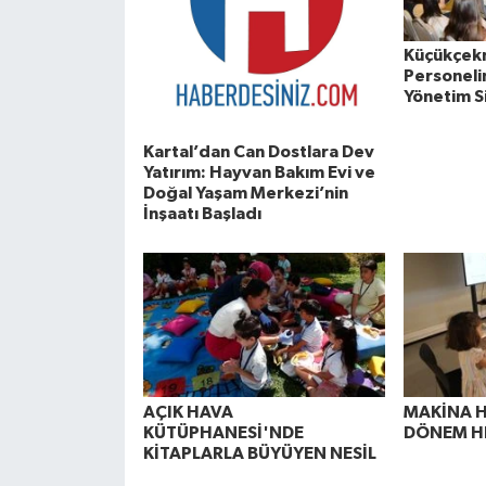
Küçükçek
Personelin
Yönetim S
Kartal’dan Can Dostlara Dev
Yatırım: Hayvan Bakım Evi ve
Doğal Yaşam Merkezi’nin
İnşaatı Başladı
AÇIK HAVA
MAKİNA 
KÜTÜPHANESİ'NDE
DÖNEM H
KİTAPLARLA BÜYÜYEN NESİL