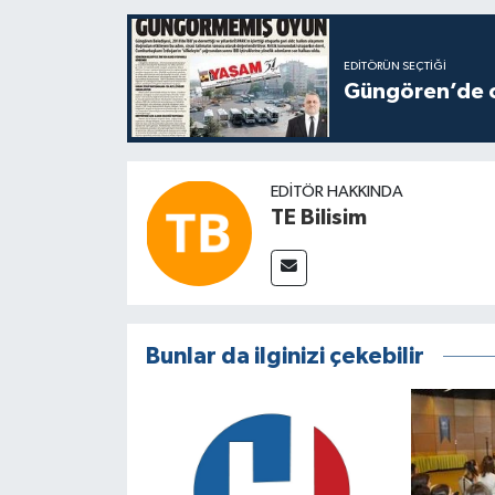
EDITÖRÜN SEÇTIĞI
Güngören’de ot
EDITÖR HAKKINDA
TE Bilisim
Bunlar da ilginizi çekebilir