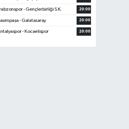
rabzonspor - Gençlerbirliği S.K.
20:00
asımpaşa - Galatasaray
20:00
ntalyaspor - Kocaelispor
20:00