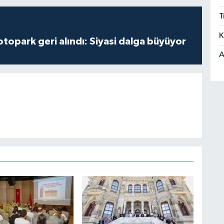
T
K
opark geri alındı: Siyasi dalga büyüyor
A