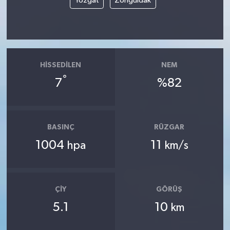
Yozgat
Zonguldak
HISSEDILEN
NEM
°
7
%82
BASINÇ
RÜZGAR
1004
11
hpa
km/s
ÇIY
GÖRÜŞ
5.1
10
km