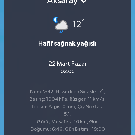
Aksaray
TEKNOLOJİ
°
12
YAŞAM
Hafif sağnak yağışlı
22 Mart Pazar
02:00
°
Nem: %82, Hissedilen Sıcaklık: 7
,
Basınç: 1004 hPa, Rüzgar: 11 km/s,
Toplam Yağış: 0 mm, Çiy Noktası:
5.1,
Görüş Mesafesi: 10 km, Gün
Doğumu: 6:46, Gün Batımı: 19:00