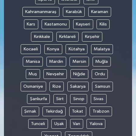
Kahramanmaraş
Karabük
Karaman
Kars
Kastamonu
Kayseri
Kilis
Kırıkkale
Kırklareli
Kırşehir
Kocaeli
Konya
Kütahya
Malatya
Manisa
Mardin
Mersin
Muğla
Muş
Nevşehir
Niğde
Ordu
Osmaniye
Rize
Sakarya
Samsun
Şanlıurfa
Siirt
Sinop
Sivas
Şırnak
Tekirdağ
Tokat
Trabzon
Tunceli
Uşak
Van
Yalova