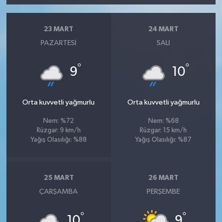
23 MART
24 MART
PAZARTESI
SALI
°
°
9
10
Orta kuvvetli yağmurlu
Orta kuvvetli yağmurlu
Nem: %72
Nem: %68
Rüzgar: 9 km/h
Rüzgar: 15 km/h
Yağış Olasılığı: %88
Yağış Olasılığı: %87
25 MART
26 MART
ÇARŞAMBA
PERŞEMBE
°
°
10
9