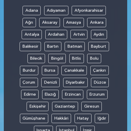
Adana
Adıyaman
Afyonkarahisar
Ağrı
Aksaray
Amasya
Ankara
Antalya
Ardahan
Artvin
Aydın
Balıkesir
Bartın
Batman
Bayburt
Bilecik
Bingöl
Bitlis
Bolu
Burdur
Bursa
Çanakkale
Çankırı
Çorum
Denizli
Diyarbakır
Düzce
Edirne
Elazığ
Erzincan
Erzurum
Eskişehir
Gaziantep
Giresun
Gümüşhane
Hakkâri
Hatay
Iğdır
Isparta
İstanbul
İzmir