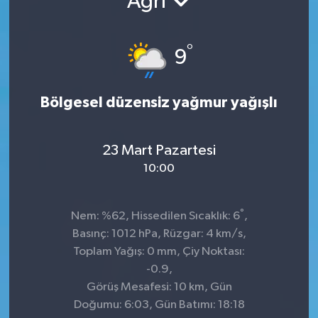
Ağrı
TEKNOLOJİ
°
9
YAŞAM
Bölgesel düzensiz yağmur yağışlı
23 Mart Pazartesi
10:00
°
Nem: %62, Hissedilen Sıcaklık: 6
,
Basınç: 1012 hPa, Rüzgar: 4 km/s,
Toplam Yağış: 0 mm, Çiy Noktası:
-0.9,
Görüş Mesafesi: 10 km, Gün
Doğumu: 6:03, Gün Batımı: 18:18