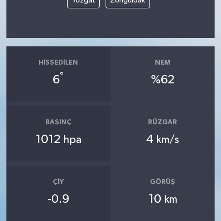
Yozgat
Zonguldak
HISSEDILEN
NEM
°
6
%62
BASINÇ
RÜZGAR
1012
4
hpa
km/s
ÇIY
GÖRÜŞ
-0.9
10
km