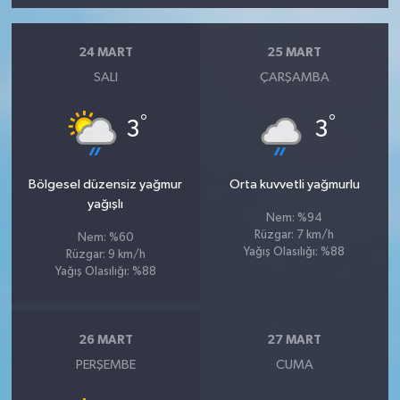
24 MART
25 MART
SALI
ÇARŞAMBA
°
°
3
3
Bölgesel düzensiz yağmur
Orta kuvvetli yağmurlu
yağışlı
Nem: %94
Rüzgar: 7 km/h
Nem: %60
Yağış Olasılığı: %88
Rüzgar: 9 km/h
Yağış Olasılığı: %88
26 MART
27 MART
PERŞEMBE
CUMA