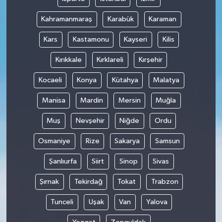
Kahramanmaraş
Karabük
Karaman
Kars
Kastamonu
Kayseri
Kilis
Kırıkkale
Kırklareli
Kırşehir
Kocaeli
Konya
Kütahya
Malatya
Manisa
Mardin
Mersin
Muğla
Muş
Nevşehir
Niğde
Ordu
Osmaniye
Rize
Sakarya
Samsun
Şanlıurfa
Siirt
Sinop
Sivas
Şırnak
Tekirdağ
Tokat
Trabzon
Tunceli
Uşak
Van
Yalova