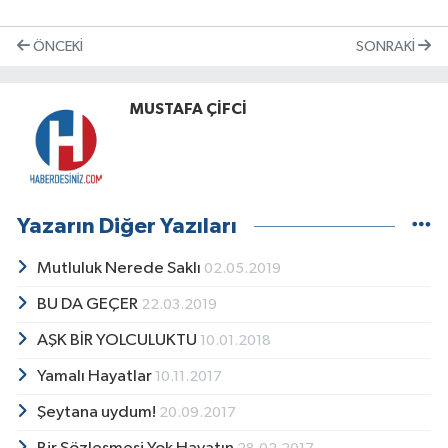
ÖNCEKI
SONRAKI
MUSTAFA ÇİFCİ
Yazarın Diğer Yazıları
Mutluluk Nerede Saklı
02.05.2019
BU DA GEÇER
22.03.2019
AŞK BİR YOLCULUKTU
10.01.2018
Yamalı Hayatlar
10.11.2017
Şeytana uydum!
20.09.2017