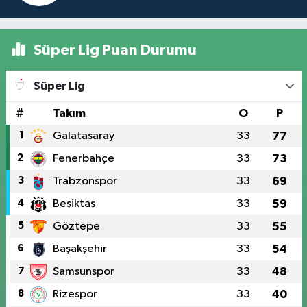
Süper Lig Puan Durumu
Süper Lig
#
Takım
O
P
1
Galatasaray
33
77
2
Fenerbahçe
33
73
3
Trabzonspor
33
69
4
Beşiktaş
33
59
5
Göztepe
33
55
6
Başakşehir
33
54
7
Samsunspor
33
48
8
Rizespor
33
40