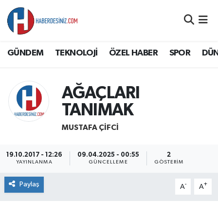
DÜNYA
Nöbetçi Eczaneler
GÜNDEM
TEKNOLOJİ
ÖZEL HABER
SPOR
DÜ
EĞİTİM
Hava Durumu
EKONOMİ
Namaz Vakitleri
AĞAÇLARI
TANIMAK
GÜNDEM
Trafik Durumu
MUSTAFA ÇİFCİ
ÖZEL HABER
Süper Lig Puan Durumu ve Fikstür
19.10.2017 - 12:26
09.04.2025 - 00:55
2
SAĞLIK
Tüm Manşetler
YAYINLANMA
GÜNCELLEME
GÖSTERIM
Paylaş
SİYASET
Son Dakika Haberleri
-
+
A
A
SPOR
Haber Arşivi