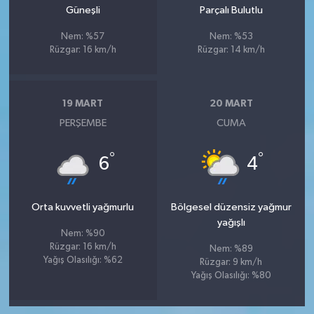
Güneşli
Parçalı Bulutlu
Nem: %57
Nem: %53
Rüzgar: 16 km/h
Rüzgar: 14 km/h
19 MART
20 MART
PERŞEMBE
CUMA
°
°
6
4
Orta kuvvetli yağmurlu
Bölgesel düzensiz yağmur
yağışlı
Nem: %90
Rüzgar: 16 km/h
Nem: %89
Yağış Olasılığı: %62
Rüzgar: 9 km/h
Yağış Olasılığı: %80