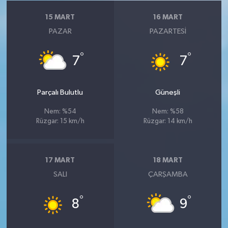
15 MART
16 MART
PAZAR
PAZARTESI
°
°
7
7
Parçalı Bulutlu
Güneşli
Nem: %54
Nem: %58
Rüzgar: 15 km/h
Rüzgar: 14 km/h
17 MART
18 MART
SALI
ÇARŞAMBA
°
°
8
9