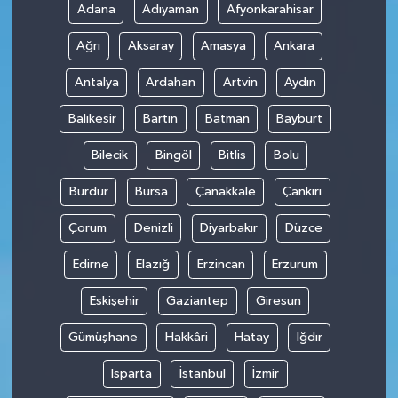
Adana
Adıyaman
Afyonkarahisar
Ağrı
Aksaray
Amasya
Ankara
Antalya
Ardahan
Artvin
Aydın
Balıkesir
Bartın
Batman
Bayburt
Bilecik
Bingöl
Bitlis
Bolu
Burdur
Bursa
Çanakkale
Çankırı
Çorum
Denizli
Diyarbakır
Düzce
Edirne
Elazığ
Erzincan
Erzurum
Eskişehir
Gaziantep
Giresun
Gümüşhane
Hakkâri
Hatay
Iğdır
Isparta
İstanbul
İzmir