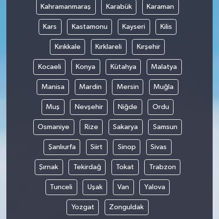
Kahramanmaraş
Karabük
Karaman
Kars
Kastamonu
Kayseri
Kilis
Kırıkkale
Kırklareli
Kırşehir
Kocaeli
Konya
Kütahya
Malatya
Manisa
Mardin
Mersin
Muğla
Muş
Nevşehir
Niğde
Ordu
Osmaniye
Rize
Sakarya
Samsun
Şanlıurfa
Siirt
Sinop
Sivas
Şırnak
Tekirdağ
Tokat
Trabzon
Tunceli
Uşak
Van
Yalova
Yozgat
Zonguldak