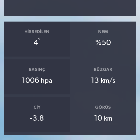
HISSEDILEN
NEM
°
4
%50
BASINÇ
RÜZGAR
1006
13
hpa
km/s
ÇIY
GÖRÜŞ
-3.8
10
km